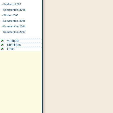
- Saalbach 2007
- Kornatentörn 2006
- Sölden 2006
- Kornatentörn 2005
- Kornatentörn 2004
- Kornatentörn 2003
Verkäufe
Sonstiges
Links